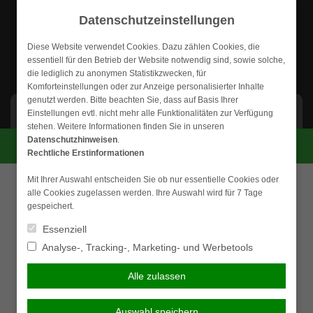
Weiter
Datenschutzeinstellungen
zum
Inhalt
Diese Website verwendet Cookies. Dazu zählen Cookies, die
essentiell für den Betrieb der Website notwendig sind, sowie solche,
die lediglich zu anonymen Statistikzwecken, für
Komforteinstellungen oder zur Anzeige personalisierter Inhalte
genutzt werden. Bitte beachten Sie, dass auf Basis Ihrer
NAVIGATION
Einstellungen evtl. nicht mehr alle Funktionalitäten zur Verfügung
stehen. Weitere Informationen finden Sie in unseren
Datenschutzhinweisen
.
Einkommensversicherung
Persönliche Beratung gewünscht?
Rechtliche Erstinformationen
Mit Ihrer Auswahl entscheiden Sie ob nur essentielle Cookies oder
Ich wünsche eine
Ich verzichte auf eine
In unserer heutigen Zeit kann der Verlust der
alle Cookies zugelassen werden. Ihre Auswahl wird für 7 Tage
persönliche Beratung und
persönliche Beratung und
Einkommenskraft schnell dramatische Folgen haben. In
gespeichert.
möchte Kontakt mit einem
möchte mit dem Besuch der
dieser Situation stehen Versicherungen bereit, die sie
Berater aufnehmen.
Seite fortfahren.
auffangen, jedoch in der Regel gesundheitliche Prüfungen
Essenziell
und eine erhebliche Geldleistung voraussetzen. Wenn Sie
Analyse-, Tracking-, Marketing- und Werbetools
Ich habe die
eine oder gar beide Bedingungen nicht erfüllen können,
Beraten lassen
Erstinformation (PDF)
steht Ihnen die Einkommensversicherung zur Verfügung.
Alle zulassen
gelesen und gespeichert
Diese ist häufig billiger als alternative Absicherungen.
Auswahl speichern