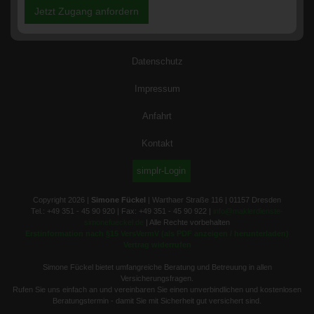
Jetzt Zugang anfordern
Datenschutz
Impressum
Anfahrt
Kontakt
simplr-Login
Copyright 2026 |
Simone Fückel
| Warthaer Straße 116 | 01157 Dresden
Tel.: +49 351 - 45 90 920 | Fax: +49 351 - 45 90 922 |
info@maklerdienste-
simonefueckel.de
| Alle Rechte vorbehalten
Erstinformation nach §15 VersVermV (als PDF anzeigen / herunterladen)
Vertrag widerrufen
Simone Fückel bietet umfangreiche Beratung und Betreuung in allen
Versicherungsfragen.
Rufen Sie uns einfach an und vereinbaren Sie einen unverbindlichen und kostenlosen
Beratungstermin - damit Sie mit Sicherheit gut versichert sind.