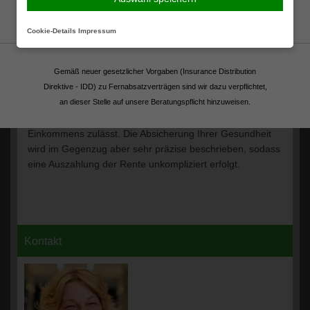
Fortsetzen
Kontaktieren Sie uns jetzt
Cookie-Details
Impressum
Die Einkommensversicherung ist eine Absicherung, die
Ihnen eine Rente zahlt, wenn Ihre Einkommenskraft
Gemäß neuer gesetzlicher Vorgaben (Insurance Distribution
eingeschränkt wird. Die Höhe der Rente der
Direktive - IDD) zu Fernabsatzverträgen sind wir dazu verpflichtet,
Einkommensversicherung ist abhängig von der Art des
an dieser Stelle auf unsere Beratungspflicht hinzuweisen.
Tarifes. Beachten Sie, dass die Versicherung in der Regel
keine psychischen Gründe für den Verlust Ihres
Einkommens zulässt. Die Absicherung Ihrer Gesundheit
wird im Gegenzug aber sehr präzise beschrieben, sodass
eine Auszahlung der Rente unkompliziert erfolgt.
Kontakt