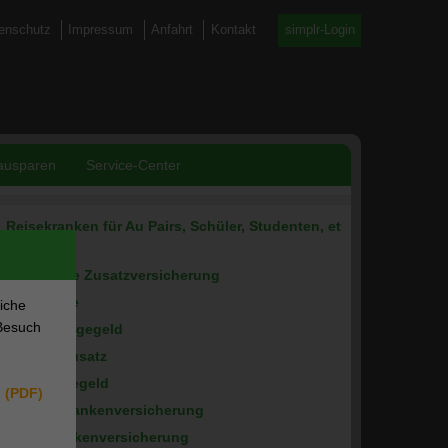
enschutz
Impressum
Anfahrt
Kontakt
simplr-Login
ausparen
Service-Center
Reisekranken für Au Pairs, Schüler, Studenten, et
al.
Ambulante Zusatzversicherung
Dauerreise
liche
Besuch
Krankentagegeld
Krankenzusatz
Pflegetagegeld
n (PDF)
Private Krankenversicherung
Reisekrankenversicherung