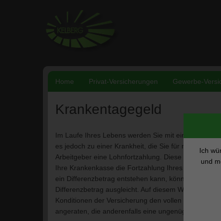
Weiter
zum
Inhalt
Home
Privat-Versicherungen
Gewerbe-Versi
Krankentagegeld
Im Laufe Ihres Lebens werden Sie mit einer Vielzahl 
es jedoch zu einer Krankheit, die Sie für mehrere Ta
Ich wü
Arbeitgeber eine Lohnfortzahlung. Diese endet jedo
und mö
Ihre Krankenkasse die Fortzahlung Ihres Lohnes na
ein Differenzbetrag entstehen kann, können Sie ein
Differenzbetrag ausgleicht. Auf diesem Wege erhalten
Konditionen der Versicherung den vollen Lohnbetrag
angeraten, die anderenfalls eine ungenügende finanzi