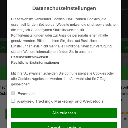
Datenschutzeinstellungen
Dat
Diese Website verwendet Cookies. Dazu zählen Cookies, die
essentiell für den Betrieb der Website notwendig sind, sowie solche,
die lediglich zu anonymen Statistikzwecken, für
Komforteinstellungen oder zur Anzeige personalisierter Inhalte
genutzt werden. Bitte beachten Sie, dass auf Basis Ihrer
Einstellungen evtl. nicht mehr alle Funktionalitäten zur Verfügung
cherungen
Krankenversicherungen
Vorsorge & Kapital
B
stehen. Weitere Informationen finden Sie in unseren
Datenschutzhinweisen
.
Rechtliche Erstinformationen
Persönliche Beratung gewünscht?
Mit Ihrer Auswahl entscheiden Sie ob nur essentielle Cookies oder
von Krankheiten geplagt, die in der Regel gut verlaufen. Kommt
alle Cookies zugelassen werden. Ihre Auswahl wird für 7 Tage
ge oder gar Wochen an das Bett bindet, erhalten Sie von Ihrem
gespeichert.
nsche eine persönliche Beratung
Ich verzichte auf eine persön
ch üblicherweise nach 42 Tagen. Ab diesem Zeitpunkt übernimmt
chte Kontakt mit einem Berater
Beratung und möchte mit dem 
Essenziell
ch Maßgabe des jeweiligen Satzes. Da auf diesem Wege jedoch
aufnehmen.
der Seite fortfahren.
Analyse-, Tracking-, Marketing- und Werbetools
e Krankentagegeldversicherung abschließen, die diesen
 Sie für die Dauer der Krankheit und in Abhängigkeit der
Ich habe die
Erstinformatio
Alle zulassen
Beraten lassen
. Diese Versicherung ist auch insbesondere Selbstständigen
gelesen und gespeichert
elle Absicherung im Krankheitsfall hätten.
Auswahl speichern