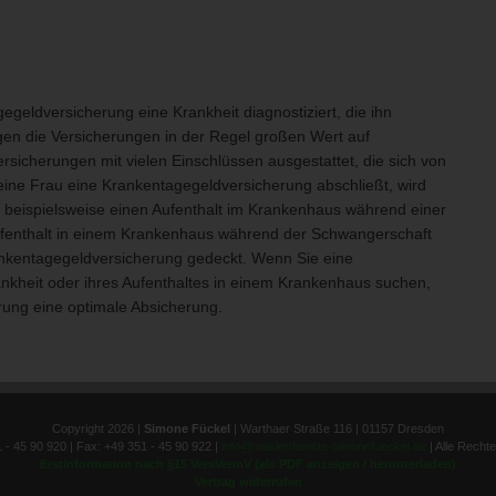
eldversicherung eine Krankheit diagnostiziert, die ihn
gen die Versicherungen in der Regel großen Wert auf
ersicherungen mit vielen Einschlüssen ausgestattet, die sich von
ine Frau eine Krankentagegeldversicherung abschließt, wird
 beispielsweise einen Aufenthalt im Krankenhaus während einer
Aufenthalt in einem Krankenhaus während der Schwangerschaft
 Krankentagegeldversicherung gedeckt. Wenn Sie eine
ankheit oder ihres Aufenthaltes in einem Krankenhaus suchen,
erung eine optimale Absicherung.
Copyright 2026 |
Simone Fückel
| Warthaer Straße 116 | 01157 Dresden
1 - 45 90 920 | Fax: +49 351 - 45 90 922 |
info@maklerdienste-simonefueckel.de
| Alle Recht
Erstinformation nach §15 VersVermV (als PDF anzeigen / herunterladen)
Vertrag widerrufen