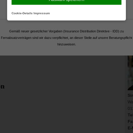
Fortsetzen
Cookie-Details
Impressum
Gemäß neuer gesetzlicher Vorgaben (Insurance Distribution Direktive - IDD) zu
Ko
Fernabsatzverträgen sind wir dazu verpflichtet, an dieser Stelle auf unsere Beratungspflicht
hinzuweisen.
Si
Wa
01
Tel
Fa
E-