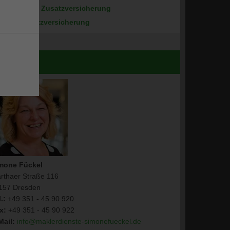
Stationäre Zusatzversicherung
Zahnzusatzversicherung
ntakt
mone Fückel
rthaer Straße 116
157 Dresden
.:
+49 351 - 45 90 920
x:
+49 351 - 45 90 922
Mail:
info@maklerdienste-simonefueckel.de